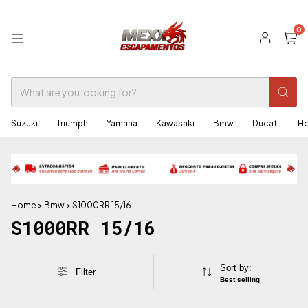
0
Suzuki
Triumph
Yamaha
Kawasaki
Bmw
Ducati
H
Home
>
Bmw
>
S1000RR 15/16
S1000RR 15/16
Sort by:
Filter
Best selling