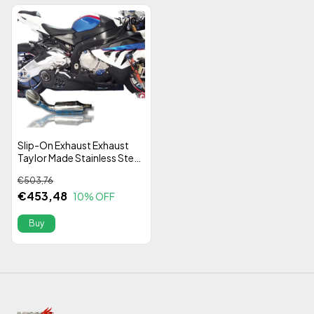
1
/
10
Slip-On Exhaust Exhaust
Taylor Made Stainless Steel
304 Mexx | BMW S1000Rr
€503,76
15/16 | Alta Performance
€453,48
10
% OFF