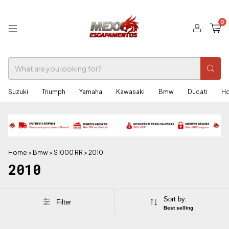
0
Suzuki
Triumph
Yamaha
Kawasaki
Bmw
Ducati
H
Home
>
Bmw
>
S1000 RR
>
2010
2010
Sort by:
Filter
Best selling