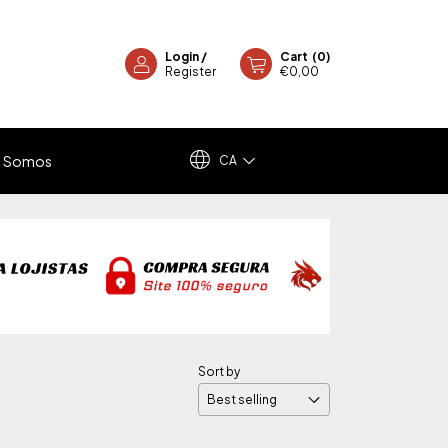
Login
/
Cart
(
0
)
Register
€0,00
 Somos
CA
Sort by