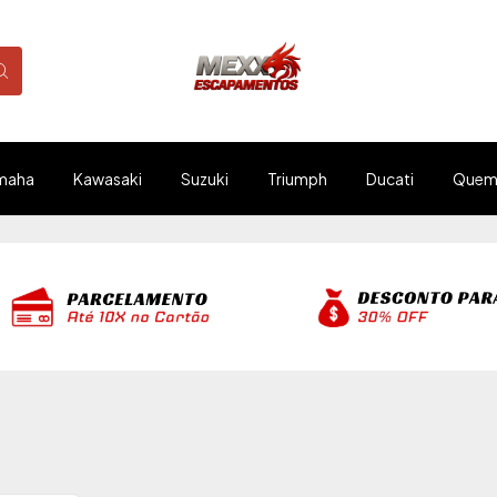
maha
Kawasaki
Suzuki
Triumph
Ducati
Quem