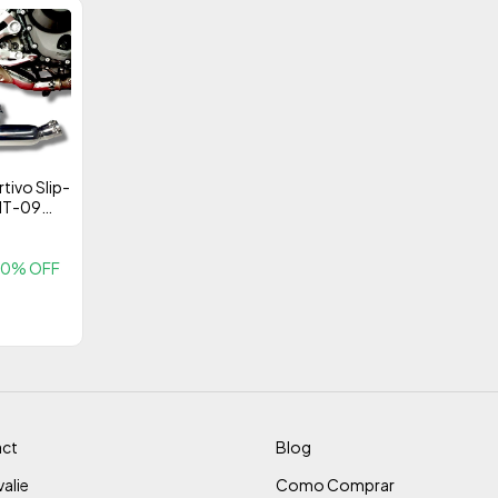
tivo Slip-
MT-09
 Original
eel 304
mance
10
% OFF
ct
Blog
alie
Como Comprar