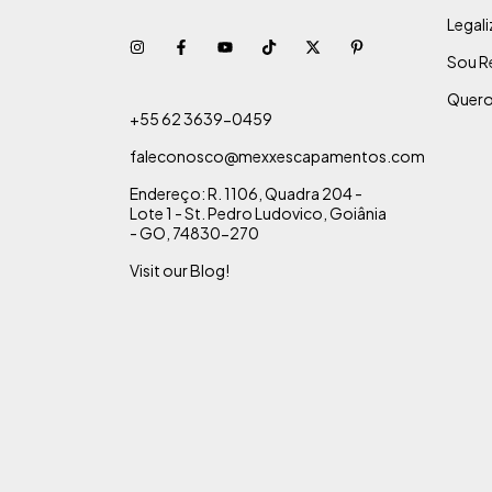
Legal
Sou R
Quero
+55 62 3639-0459
faleconosco@mexxescapamentos.com
Endereço: R. 1106, Quadra 204 -
Lote 1 - St. Pedro Ludovico, Goiânia
- GO, 74830-270
Visit our Blog!