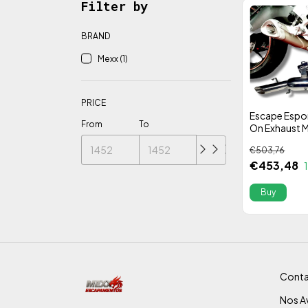
Filter by
BRAND
Mexx (1)
PRICE
Escape Espor
From
To
On Exhaust 
YAMAHA Mod.
€503,76
Stainless St
€453,48
Alta Perfor
Conta
Nos Av