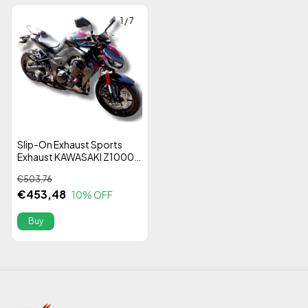
1
/
7
Slip-On Exhaust Sports
Exhaust KAWASAKI Z1000
14-18 Taylor Mexx Stainless
€503,76
Steel 304 Alta Performance
€453,48
10
% OFF