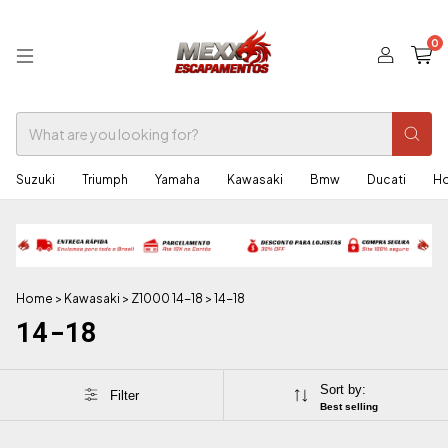
0
Suzuki
Triumph
Yamaha
Kawasaki
Bmw
Ducati
H
Home
>
Kawasaki
>
Z1000 14-18
>
14-18
14-18
Sort by:
Filter
Best selling