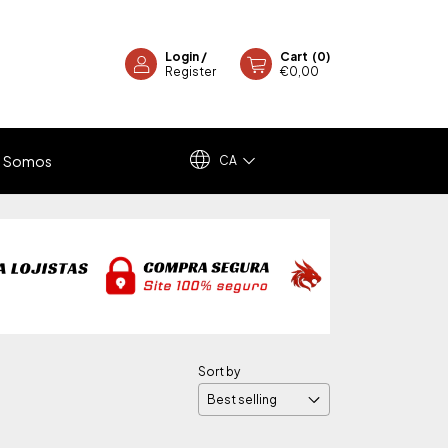
Login
/
Cart
(
0
)
Register
€0,00
 Somos
CA
Sort by