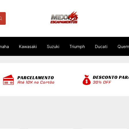
maha
Kawasaki
Suzuki
Triumph
Ducati
Quem