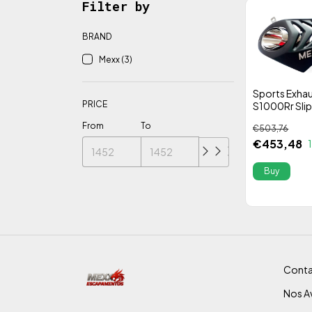
Filter by
BRAND
Mexx (3)
Sports Exha
PRICE
S1000Rr Sli
Exhaust 15/
From
To
€503,76
Stainless Ste
€453,48
Alta Perfor
Conta
Nos Av