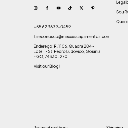
Legal
Sou R
Quero
+55 62 3639-0459
faleconosco@mexxescapamentos.com
Endereço: R. 1106, Quadra 204 -
Lote 1 - St. Pedro Ludovico, Goiânia
- GO, 74830-270
Visit our Blog!
Payment methods
Shipping