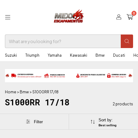
0
Suzuki
Triumph
Yamaha
Kawasaki
Bmw
Ducati
H
Home
>
Bmw
>
S1000RR 17/18
S1000RR 17/18
2 products
Sort by:
Filter
Best selling