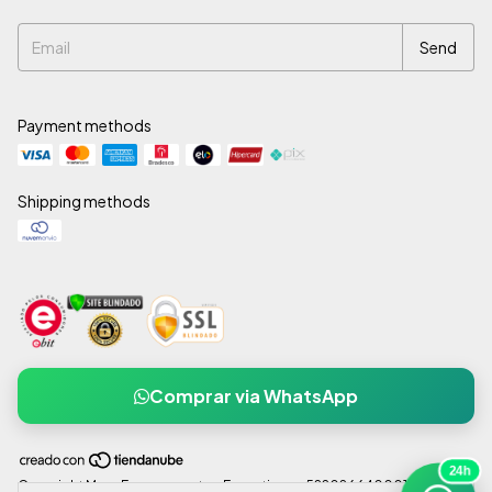
Payment methods
Shipping methods
Comprar via WhatsApp
24h
Copyright Mexx Escapamentos Esportivos - 52202664000137 - 2026.