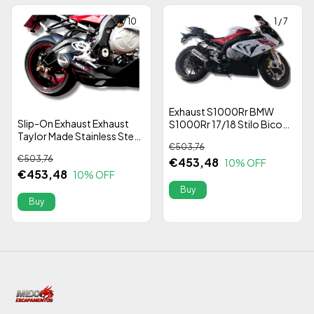
1
/
10
1
/
7
Exhaust S1000Rr BMW
Slip-On Exhaust Exhaust
S1000Rr 17/18 Stilo Bico
Taylor Made Stainless Steel
Cod.171
€503,76
304 Mexx | BMW S1000Rr
€503,76
€453,48
17/18 | Alta Performance
10
% OFF
€453,48
10
% OFF