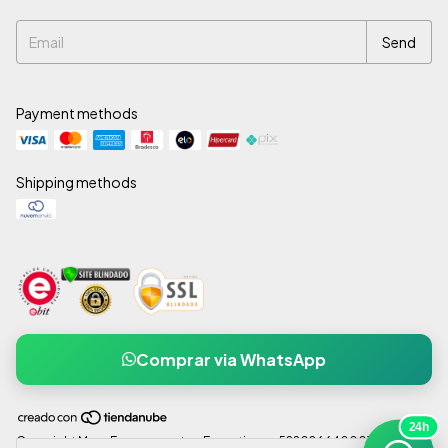
Payment methods
Shipping methods
Comprar via WhatsApp
24h
Copyright Mexx Escapamentos Esportivos - 52202664000137 - 2026.