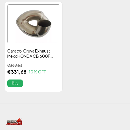
Caracol Cruva Exhaust
Mexx HONDA CB 600F
Hornet 08-14
€368,53
€331,68
10
% OFF