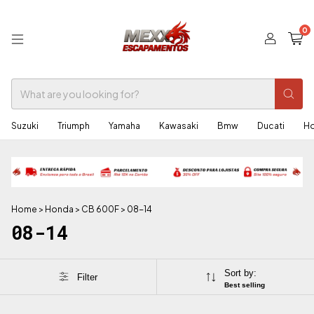
0
Suzuki
Triumph
Yamaha
Kawasaki
Bmw
Ducati
H
Home
>
Honda
>
CB 600F
>
08-14
08-14
Sort by:
Filter
Best selling