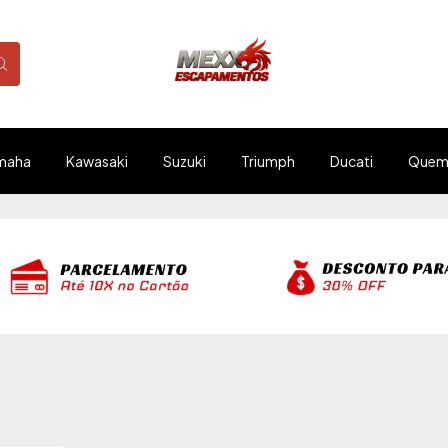
maha
Kawasaki
Suzuki
Triumph
Ducati
Quem