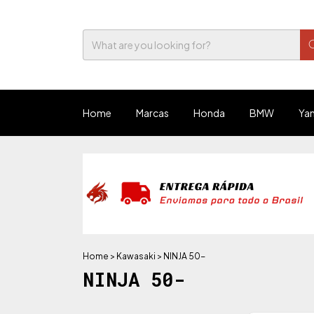
Home
Marcas
Honda
BMW
Ya
Home
>
Kawasaki
>
NINJA 50-
NINJA 50-