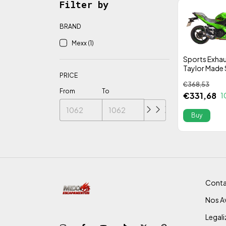
Filter by
BRAND
Mexx (1)
Sports Exha
Taylor Made 
PRICE
Steel KAWASA
€368,53
50- Alta Pe
From
To
€331,68
1
Conta
Nos Av
Legal