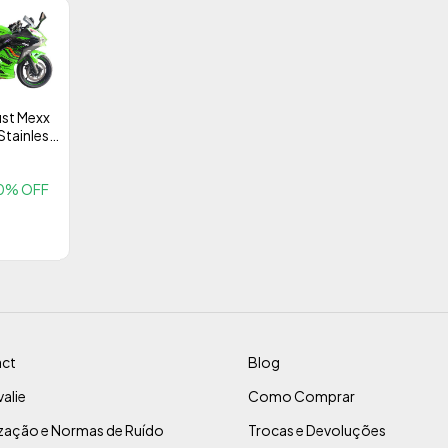
ust Mexx
Stainless
KI Ninja
rfomance
0
% OFF
ct
Blog
alie
Como Comprar
ização e Normas de Ruído
Trocas e Devoluções