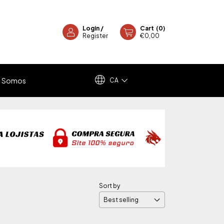
Login
/
Cart
(
0
)
Register
€0,00
 Somos
CA
Sort by