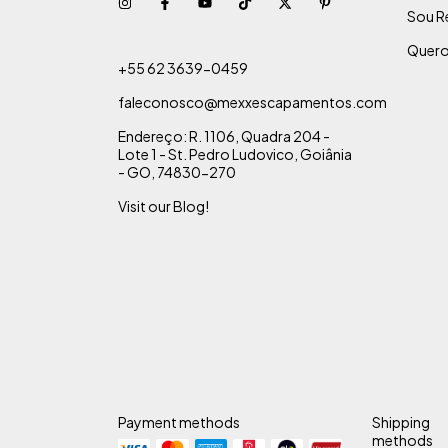
Sou R
Quero
+55 62 3639-0459
faleconosco@mexxescapamentos.com
Endereço: R. 1106, Quadra 204 -
Lote 1 - St. Pedro Ludovico, Goiânia
- GO, 74830-270
Visit our Blog!
Payment methods
Shipping
methods