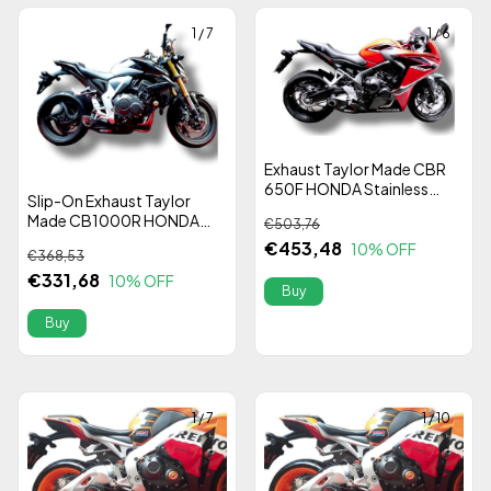
1
/
7
1
/
6
Exhaust Taylor Made CBR
650F HONDA Stainless
Slip-On Exhaust Taylor
Steel 304 Alta Performance
Made CB1000R HONDA
€503,76
Stainless Steel 304 Alta
€453,48
10
% OFF
€368,53
Performance
€331,68
10
% OFF
1
/
7
1
/
10