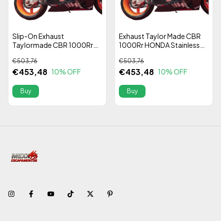
Slip-On Exhaust
Exhaust Taylor Made CBR
Taylormade CBR 1000Rr
1000Rr HONDA Stainless
HONDA Stainless Steel 304
Steel 304 Alta Performance
€503,76
€503,76
Alta Performance
€453,48
€453,48
10
% OFF
10
% OFF