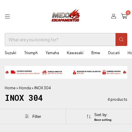
0
Suzuki
Triumph
Yamaha
Kawasaki
Bmw
Ducati
H
Home
>
Honda
>
INOX 304
INOX 304
4 products
Sort by:
Filter
Best selling