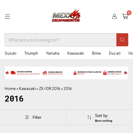
0
Suzuki
Triumph
Yamaha
Kawasaki
Bmw
Ducati
H
Home
>
Kawasaki
>
ZX-10R 2016
>
2016
2016
Sort by:
Filter
Best selling