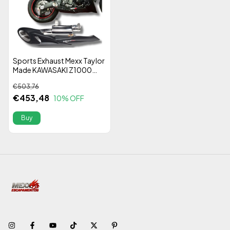
Sports Exhaust Mexx Taylor
Made KAWASAKI Z1000
2010 A 2017 Stainless Steel
€503,76
304 Alta Performance
€453,48
10
% OFF