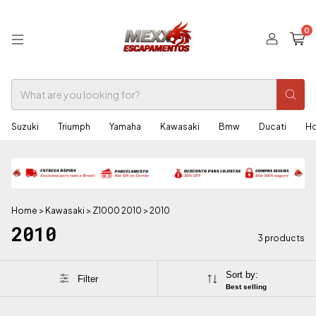
0
Suzuki
Triumph
Yamaha
Kawasaki
Bmw
Ducati
H
Home
>
Kawasaki
>
Z1000 2010
>
2010
2010
3 products
Sort by:
Filter
Best selling