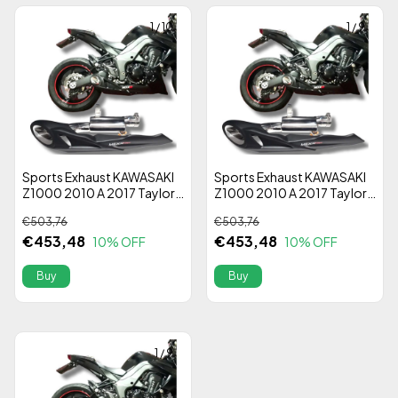
1
/
10
1
/
9
Sports Exhaust KAWASAKI
Sports Exhaust KAWASAKI
Z1000 2010 A 2017 Taylor
Z1000 2010 A 2017 Taylor
Em Stainless Steel 304 -
Made Em Stainless Steel
€503,76
€503,76
Alta Performance
304 - Alta Performance
€453,48
€453,48
10
% OFF
10
% OFF
1
/
9