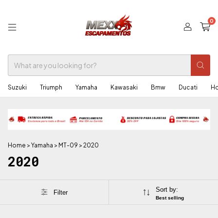
0
Suzuki
Triumph
Yamaha
Kawasaki
Bmw
Ducati
H
Home
>
Yamaha
>
MT-09
>
2020
2020
Sort by:
Filter
Best selling