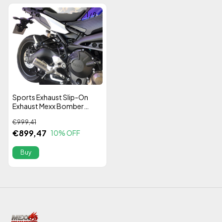
1
/
9
Sports Exhaust Slip-On
Exhaust Mexx Bomber
YAMAHA MT-09 Tracer
€999,41
2020 Stainless Steel 304 -
€899,47
Alta Performance
10
% OFF