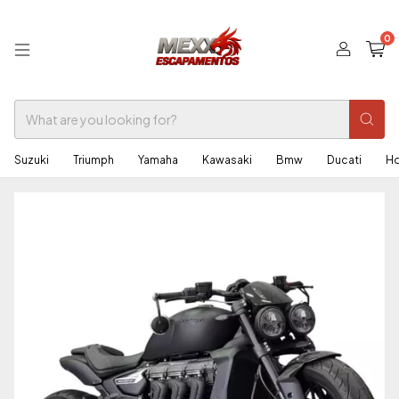
0
Suzuki
Triumph
Yamaha
Kawasaki
Bmw
Ducati
H