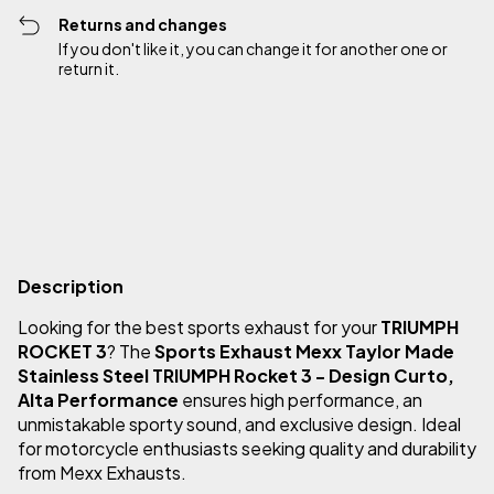
Returns and changes
If you don't like it, you can change it for another one or
return it.
Shipping for zipcode:
Change zipcode
Calculate
Description
Looking for the best sports exhaust for your
TRIUMPH
ROCKET 3
? The
Sports Exhaust Mexx Taylor Made
Stainless Steel TRIUMPH Rocket 3 - Design Curto,
Alta Performance
ensures high performance, an
unmistakable sporty sound, and exclusive design. Ideal
for motorcycle enthusiasts seeking quality and durability
from Mexx Exhausts.